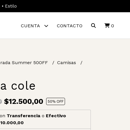
• Estilo
CUENTA
CONTACTO
0
rada Summer 50OFF
Camisas
a cole
$12.500,00
0
50
% OFF
on
Transferencia
o
Efectivo
10.000,00