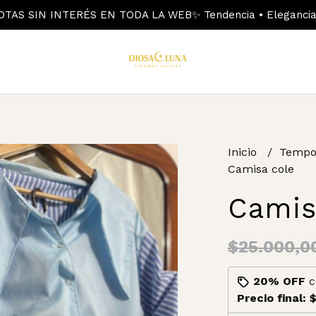
OTAS SIN INTERÉS EN TODA LA WEB✨ Tendencia • Elegancia 
Inicio
Tempo
Camisa cole
Camis
$25.000,0
20% OFF
c
Precio final:
$