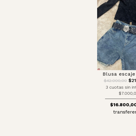
Blusa escaje
$21
$42.000,00
3 cuotas sin in
$7.000,
$16.800,0
transfere