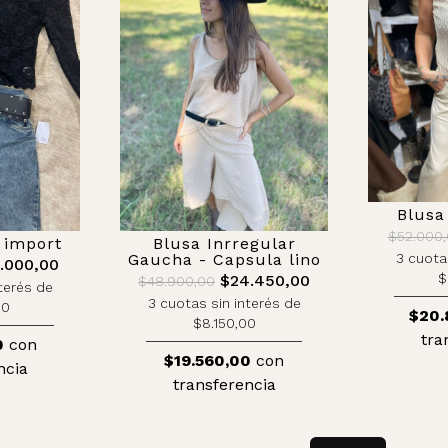
Blusa
$52.000
 import
Blusa Inrregular
3 cuota
Gaucha - Capsula lino
.000,00
$
$24.450,00
$48.900,00
terés de
3 cuotas sin interés de
00
$20.
$8.150,00
tra
0
con
$19.560,00
con
ncia
transferencia