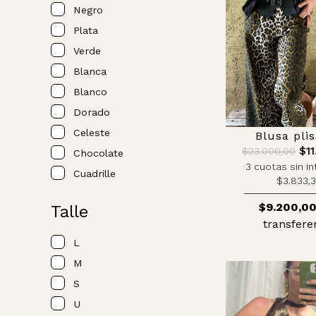
Negro
Plata
Verde
Blanca
Blanco
Dorado
Celeste
Blusa pli
$11
$23.000,00
Chocolate
3 cuotas sin in
Cuadrille
$3.833,
$9.200,0
Talle
transfere
L
M
S
U