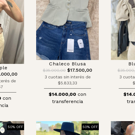
Chaleco Blusa
Bl
ple
$17.500,00
$35.000,00
$35.000
.000,00
3 cuotas sin interés de
3 cuota
terés de
$5.833,33
$
67
$14.000,00
con
$14.
0
con
transferencia
tra
ncia
50% OFF
50% OFF