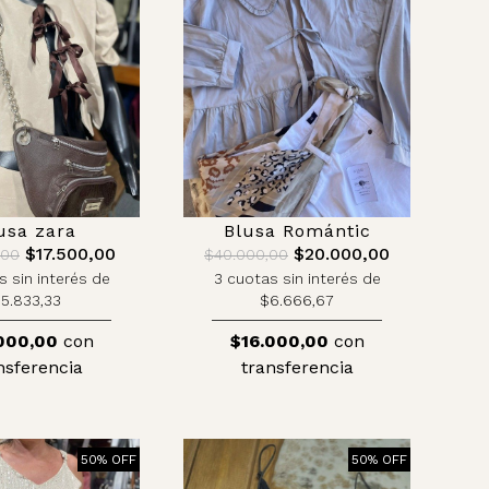
usa zara
Blusa Romántic
$17.500,00
$20.000,00
,00
$40.000,00
s sin interés de
3 cuotas sin interés de
5.833,33
$6.666,67
000,00
con
$16.000,00
con
nsferencia
transferencia
50% OFF
50% OFF