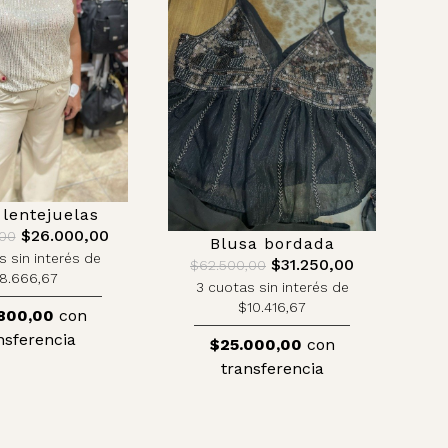
 lentejuelas
$26.000,00
,00
Blusa bordada
s sin interés de
$31.250,00
$62.500,00
8.666,67
3 cuotas sin interés de
$10.416,67
800,00
con
nsferencia
$25.000,00
con
transferencia