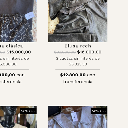
sa clásica
Blusa rech
$15.000,00
$16.000,00
,00
$32.000,00
s sin interés de
3 cuotas sin interés de
5.000,00
$5.333,33
000,00
con
$12.800,00
con
nsferencia
transferencia
50% OFF
50% OFF