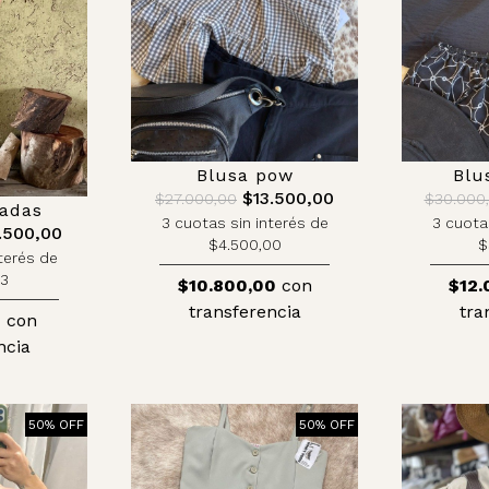
Blusa pow
Blu
$13.500,00
$27.000,00
$30.000
sadas
3 cuotas sin interés de
3 cuota
.500,00
$4.500,00
$
terés de
33
$10.800,00
con
$12.
transferencia
tra
0
con
ncia
50% OFF
50% OFF