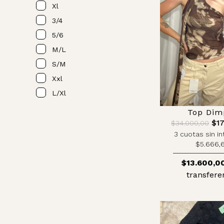
Xl
3/4
5/6
M/l
S/m
Xxl
L/xl
Top Dim
$17
$34.000,00
3 cuotas sin in
$5.666,
$13.600,0
transfere