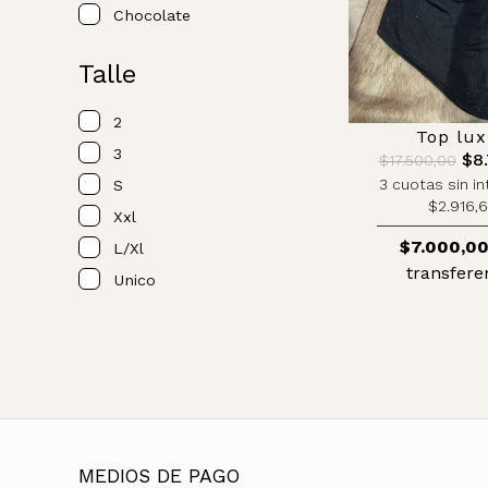
Chocolate
Talle
2
Top lux
3
$8.
$17.500,00
3 cuotas sin in
S
$2.916,
Xxl
$7.000,0
L/xl
transfere
Unico
MEDIOS DE PAGO