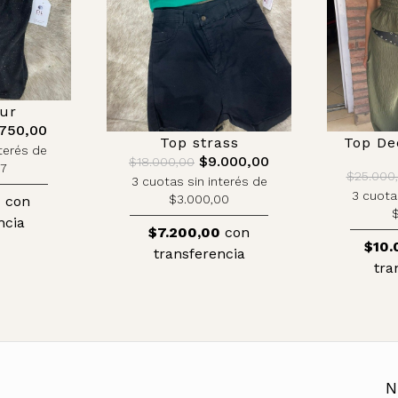
ur
750,00
Top strass
Top De
terés de
$9.000,00
$18.000,00
67
$25.000
3 cuotas sin interés de
3 cuota
$3.000,00
0
con
$
ncia
$7.200,00
con
$10.
transferencia
tra
N