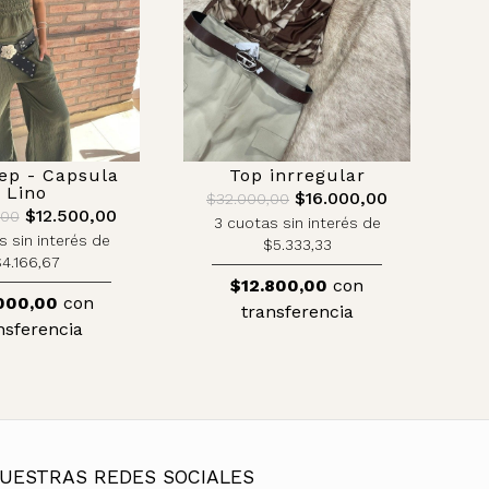
ep - Capsula
Top inrregular
Lino
$16.000,00
$32.000,00
$12.500,00
,00
3 cuotas sin interés de
s sin interés de
$5.333,33
4.166,67
$12.800,00
con
000,00
con
transferencia
nsferencia
UESTRAS REDES SOCIALES