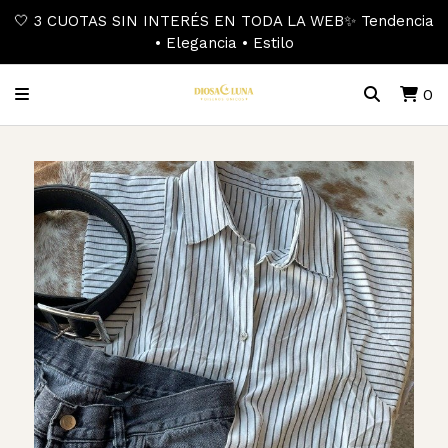
🤍 3 CUOTAS SIN INTERÉS EN TODA LA WEB✨ Tendencia
• Elegancia • Estilo
0