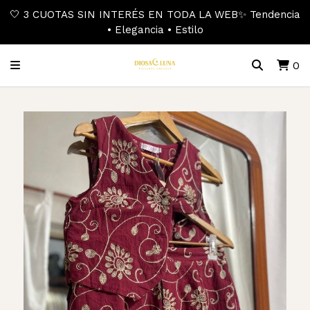
🤍 3 CUOTAS SIN INTERÉS EN TODA LA WEB✨ Tendencia
• Elegancia • Estilo
0