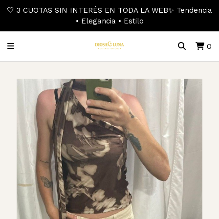
🤍 3 CUOTAS SIN INTERÉS EN TODA LA WEB✨ Tendencia
• Elegancia • Estilo
0